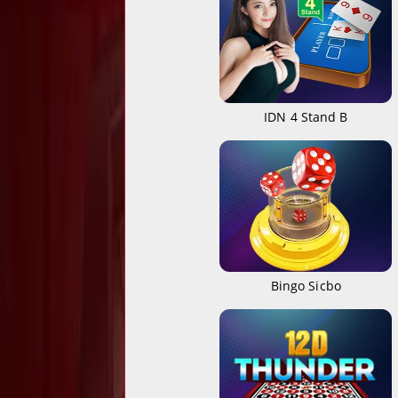
IDN 4 Stand B
Bingo Sicbo