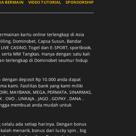
RA BERMAIN
VIDEO TUTORIAL
SPONSORSHIP
rmainan kartu online terlengkap di Asia
liling, Dominobet, Capsa Susun, Bandar
, LIVE CASINO, Togel dan E-SPORT, sportbook,
 serta MM Tangkas. Hanya dengan satu kali
an terlengkap di Dominobet seumur hidup
 dengan deposit Rp 10.000 anda dapat
kami. Fasilitas bank yang kami miliki
MANDIRI, MAYBANK, MEGA, PERMATA, SINARMAS,
 , OVO , LINKAJA , JAGO , GOPAY , DANA ,
hingga membuat anda mudah untuk
selalu ada setiap harinya. Dengan bonus
alah menarik, bonus dari lucky spin , big