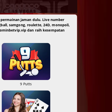
 permainan jaman dulu. Live number
ball, samgong, roulette, 24D, monopoli,
 dominbetvip.vip dan raih kesempatan
9 Putts