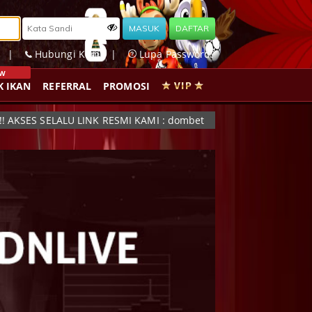
MASUK
at |
Hubungi Kami |
Lupa Password?
W
K IKAN
REFERRAL
PROMOSI
LINK RESMI KAMI : dombetdigital.org // dominobetstore.org 