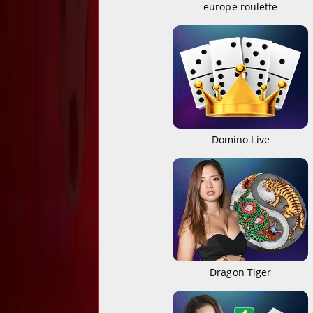
europe roulette
Domino Live
Dragon Tiger