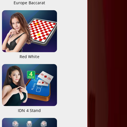
Europe Baccarat
Red White
IDN 4 Stand