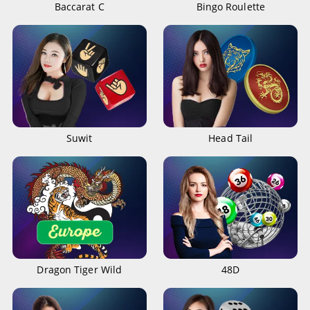
Baccarat C
Bingo Roulette
Suwit
Head Tail
Dragon Tiger Wild
48D