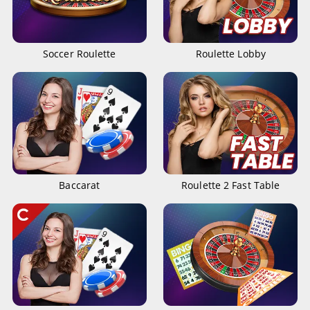
Soccer Roulette
Roulette Lobby
Baccarat
Roulette 2 Fast Table